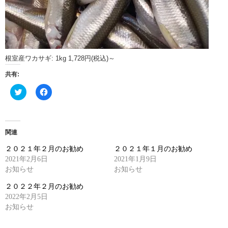
根室産ワカサギ: 1kg 1,728円(税込)～
共有:
ク
Facebook
リ
で
ッ
共
ク
有
し
す
て
る
Twitter
に
関連
で
は
共
ク
２０２１年２月のお勧め
２０２１年１月のお勧め
有
リ
(新
ッ
2021年2月6日
2021年1月9日
し
ク
お知らせ
い
し
お知らせ
ウ
て
ィ
く
２０２２年２月のお勧め
ン
だ
ド
さ
2022年2月5日
ウ
い
お知らせ
で
(新
開
し
き
い