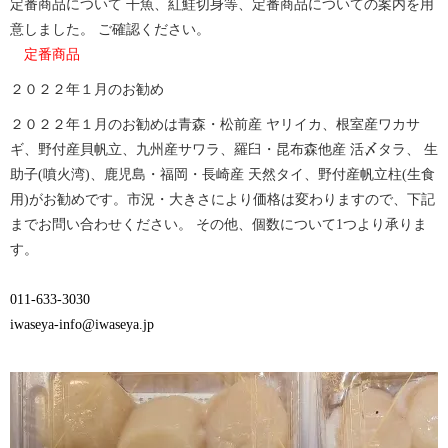
Twitter
に
定番商品について 干魚、紅鮭切身等、定番商品についての案内を用
で
は
意しました。 ご確認ください。
共
ク
有
リ
定番商品
(新
ッ
し
ク
い
し
２０２２年１月のお勧め
ウ
て
ィ
く
ン
だ
２０２２年１月のお勧めは⻘森・松前産 ヤリイカ、根室産ワカサ
ド
さ
ウ
い
ギ、野付産貝帆立、九州産サワラ、羅臼・昆布森他産 活〆タラ、 生
で
(新
開
し
助子(噴火湾)、鹿児島・福岡・⻑崎産 天然タイ、野付産帆立柱(生食
き
い
ま
ウ
用)がお勧めです。市況・大きさにより価格は変わりますので、下記
す)
ィ
までお問い合わせください。 その他、個数について1つより承りま
ン
ド
す。
ウ
で
開
き
011-633-3030
ま
す)
iwaseya-info@iwaseya.jp