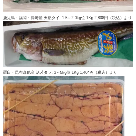
鹿児島・福岡・長崎産 天然タイ: 1.5～2.0kg位 1Kg 2,808円（税込）より
羅臼・昆布森他産 活〆タラ: 3～5kg位 1Kg 1,404円（税込）より