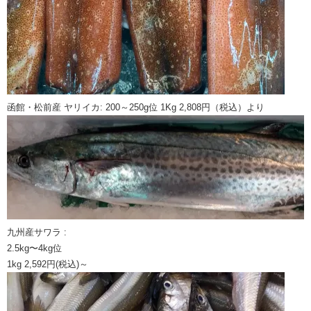
函館・松前産 ヤリイカ: 200～250g位 1Kg 2,808円（税込）より
九州産サワラ :
2.5kg〜4kg位
1kg 2,592円(税込)～