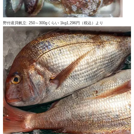
野付産貝帆立: 250～300gくらい 1kg1,296円（税込）より