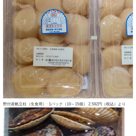
野付産帆立柱（生食用）: 1パック（10～15個） 2,592円（税込）より