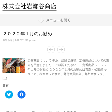
株式会社岩瀨谷商店
２０２２年１月のお勧め
お知らせ
｜2022/01/08 posted.
定番商品について 干魚、紅鮭切身等、定番商品についての案
内を用意しました。 ご確認ください。 定番商品 ２０２２
年１月のお勧め ２０２２年１月のお勧めは⻘森・松前産 ヤ
リイカ、根室産ワカサギ、野付産貝帆立、九州産サワラ、
[…]
共有:
ク
Facebook
リ
で
ッ
共
ク
有
し
す
て
る