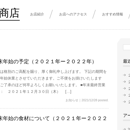
商店
お店紹介
お店へのアクセス
おすすめ情報
検
索:
末年始の予定（２０２１年ー２０２２年）
最
は格別のご高配を賜り、厚く御礼申し上げます。 下記の期間を
年始休業とさせていただきます。ご不便をお掛けいたします
ご了承のほど何卒よろしくお願いいたします。 ■年末最終営業
： ２０２１年１２月３０日（木） […]
お知らせ
｜
2021/12/28 posted.
ア
末年始の食材について（２０２１年ー２０２２
）