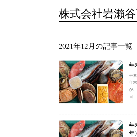
株式会社岩瀨谷
2021年12月の記事一覧
年
平素
年末
が、
日 
年
年