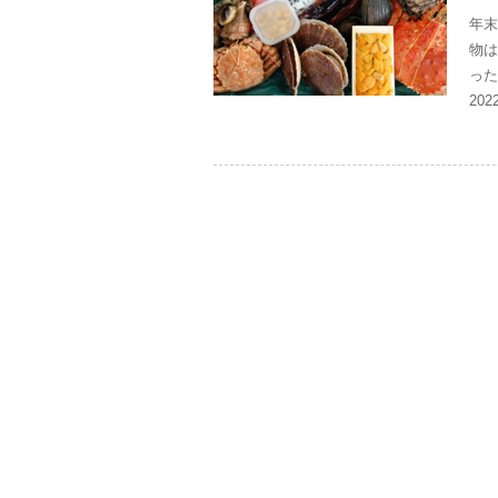
年末
物は
った
202