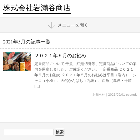
株式会社岩瀨谷商店
2021年5月の記事一覧
２０２１年５月のお勧め
定番商品について 干魚、紅鮭切身等、定番商品についての案
内を用意しました。 ご確認ください。 定番商品 ２０２１
年５月のお勧め ２０２１年５月のお勧めは平目（岩内）、シ
ャコ（小樽）、天然かんぱち（九州）、白魚（厚岸・十勝
[…]
お知らせ
｜
2021/05/01 posted.
検
索: