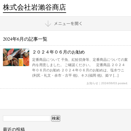
株式会社岩瀨谷商店
2024年6月の記事一覧
２０２４年０６月のお勧め
定番商品について 干魚、紅鮭切身等、定番商品についての案
内を用意しました。 ご確認ください。 定番商品 ２０２４
年０６月のお勧め ２０２４年０６月のお勧めは、塩水ウニ
(利尻・礼文・余市・古平 他)、キス(福岡 他)、姫マ […]
お知らせ
｜
2024/06/03 posted.
検
索:
最近の投稿