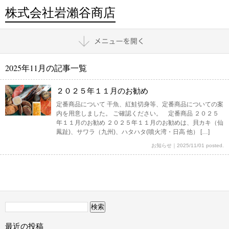
株式会社岩瀨谷商店
2025年11月の記事一覧
２０２５年１１月のお勧め
定番商品について 干魚、紅鮭切身等、定番商品についての案
内を用意しました。 ご確認ください。 定番商品 ２０２５
年１１月のお勧め ２０２５年１１月のお勧めは、貝カキ（仙
鳳趾)、サワラ（九州)、ハタハタ(噴火湾・日高 他） […]
お知らせ
｜
2025/11/01 posted.
検
索:
最近の投稿