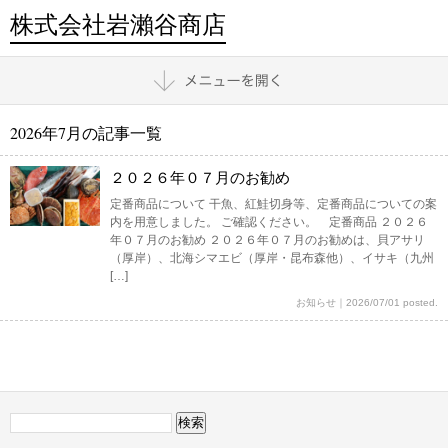
株式会社岩瀨谷商店
2026年7月の記事一覧
２０２６年０７月のお勧め
定番商品について 干魚、紅鮭切身等、定番商品についての案
内を用意しました。 ご確認ください。 定番商品 ２０２６
年０７月のお勧め ２０２６年０７月のお勧めは、貝アサリ
（厚岸）、北海シマエビ（厚岸・昆布森他）、イサキ（九州
[…]
お知らせ
｜
2026/07/01 posted.
検
索: