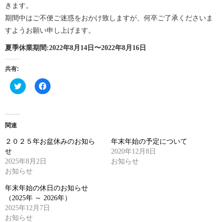
で
は
きます。
共
ク
有
リ
期間中はご不便ご迷惑をおかけ致しますが、何卒ご了承くださいま
(新
ッ
し
ク
すようお願い申し上げます。
い
し
ウ
て
ィ
く
夏季休業期間:2022年8月14日〜2022年8月16日
ン
だ
ド
さ
ウ
い
共有:
で
(新
開
し
き
い
ク
Facebook
ま
ウ
リ
で
す)
ィ
ッ
共
ン
ク
有
ド
し
す
ウ
て
る
で
Twitter
に
関連
開
で
は
き
共
ク
ま
２０２５年お盆休みのお知ら
年末年始の予定について
有
リ
す)
(新
ッ
せ
2020年12月8日
し
ク
2025年8月2日
い
し
お知らせ
ウ
て
お知らせ
ィ
く
ン
だ
ド
さ
年末年始の休日のお知らせ
ウ
い
（2025年 ～ 2026年）
で
(新
開
し
2025年12月7日
き
い
お知らせ
ま
ウ