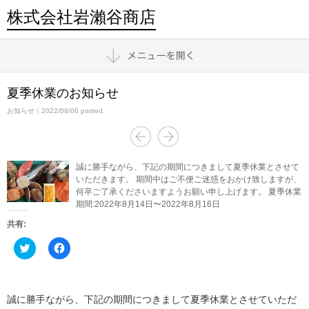
株式会社岩瀨谷商店
夏季休業のお知らせ
お知らせ
｜2022/08/06 posted.
誠に勝手ながら、下記の期間につきまして夏季休業とさせて
いただきます。 期間中はご不便ご迷惑をおかけ致しますが、
何卒ご了承くださいますようお願い申し上げます。 夏季休業
期間:2022年8月14日〜2022年8月16日
共有:
ク
Facebook
リ
で
ッ
共
ク
有
し
す
て
る
Twitter
に
誠に勝手ながら、下記の期間につきまして夏季休業とさせていただ