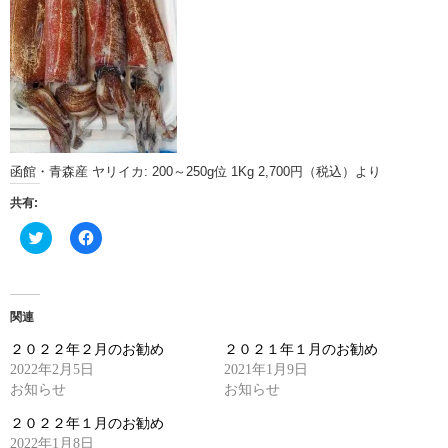
函館・青森産 ヤリイカ: 200～250g位 1Kg 2,700円（税込）より
共有:
ク
Facebook
リ
で
ッ
共
ク
有
し
す
て
る
Twitter
に
関連
で
は
共
ク
２０２２年２月のお勧め
２０２１年１月のお勧め
有
リ
(新
ッ
2022年2月5日
2021年1月9日
し
ク
お知らせ
い
し
お知らせ
ウ
て
ィ
く
２０２２年１月のお勧め
ン
だ
ド
さ
2022年1月8日