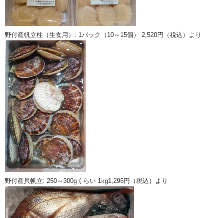
野付産帆立柱（生食用）: 1パック（10～15個） 2,520円（税込）より
野付産貝帆立: 250～300gくらい 1kg1,296円（税込）より