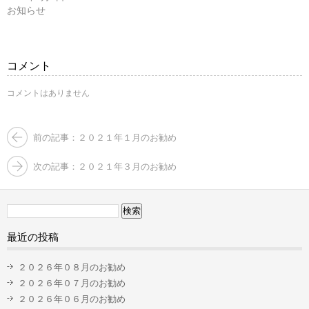
ウ
い
お知らせ
で
(新
開
し
き
い
ま
ウ
す)
ィ
ン
コメント
ド
ウ
で
コメントはありません
開
き
ま
す)
前の記事：２０２１年１月のお勧め
次の記事：２０２１年３月のお勧め
検
索:
最近の投稿
２０２６年０８月のお勧め
２０２６年０７月のお勧め
２０２６年０６月のお勧め