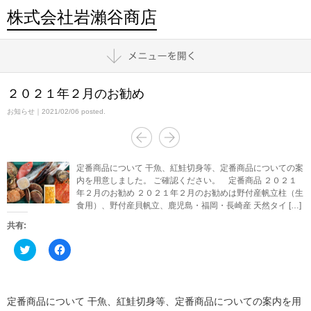
株式会社岩瀨谷商店
２０２１年２月のお勧め
お知らせ
｜2021/02/06 posted.
定番商品について 干魚、紅鮭切身等、定番商品についての案
内を用意しました。 ご確認ください。 定番商品 ２０２１
年２月のお勧め ２０２１年２月のお勧めは野付産帆立柱（生
食用）、野付産貝帆立、鹿児島・福岡・長崎産 天然タイ […]
共有:
ク
Facebook
リ
で
ッ
共
ク
有
し
す
て
る
Twitter
に
定番商品について 干魚、紅鮭切身等、定番商品についての案内を用