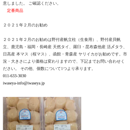
で
は
意しました。 ご確認ください。
共
ク
有
リ
定番商品
(新
ッ
し
ク
い
し
ウ
て
２０２１年２月のお勧め
ィ
く
ン
だ
ド
さ
ウ
い
２０２１年２月のお勧めは野付産帆立柱（生食用）、野付産貝帆
で
(新
開
し
立、鹿児島・福岡・長崎産 天然タイ、羅臼・昆布森他産 活〆タラ、
き
い
ま
ウ
日高産 本マス（桜マス）、函館・青森産 ヤリイカがお勧めです。市
す)
ィ
ン
況・大きさにより価格は変わりますので、下記までお問い合わせく
ド
ウ
ださい。 その他、個数について1つより承ります。
で
開
011-633-3030
き
ま
iwaseya-info@iwaseya.jp
す)