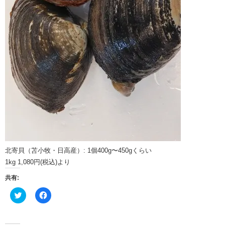
北寄貝（苫小牧・日高産）: 1個400g〜450gくらい
1kg 1,080円(税込)より
共有:
ク
Facebook
リ
で
ッ
共
ク
有
し
す