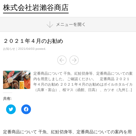
株式会社岩瀨谷商店
２０２１年４月のお勧め
お知らせ
｜2021/04/03 posted.
定番商品について 干魚、紅鮭切身等、定番商品についての案
内を用意しました。 ご確認ください。 定番商品 ２０２１
年４月のお勧め ２０２１年４月のお勧めはボイルホタルイカ
（兵庫・富山）、桜マス（函館、日高） 、カツオ（九州 […]
共有:
ク
Facebook
リ
で
ッ
共
ク
有
し
す
て
る
Twitter
に
定番商品について 干魚、紅鮭切身等、定番商品についての案内を用