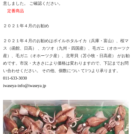
で
は
意しました。 ご確認ください。
共
ク
有
リ
定番商品
(新
ッ
し
ク
い
し
ウ
て
２０２１年４月のお勧め
ィ
く
ン
だ
ド
さ
ウ
い
２０２１年４月のお勧めはボイルホタルイカ（兵庫・富山）、桜マ
で
(新
開
し
ス（函館、日高） 、カツオ（九州・四国産）、毛ガニ（オホーツク
き
い
ま
ウ
産）、毛ガニ（オホーツク産）、北寄貝（苫小牧・日高産） がお勧
す)
ィ
ン
めです。市況・大きさにより価格は変わりますので、下記までお問
ド
ウ
い合わせください。 その他、個数につい て1つより承ります。
で
開
011-633-3030
き
ま
iwaseya-info@iwaseya.jp
す)