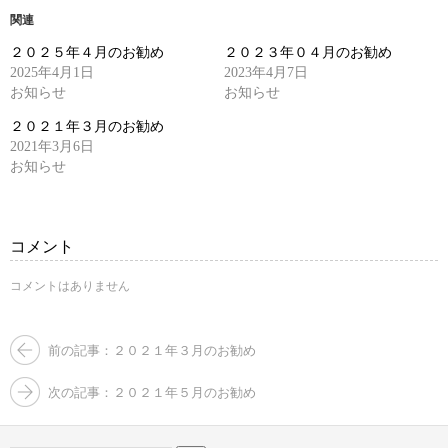
て
る
Twitter
に
関連
で
は
共
ク
２０２５年４月のお勧め
２０２３年０４月のお勧め
有
リ
(新
ッ
2025年4月1日
2023年4月7日
し
ク
お知らせ
い
し
お知らせ
ウ
て
ィ
く
２０２１年３月のお勧め
ン
だ
ド
さ
2021年3月6日
ウ
い
お知らせ
で
(新
開
し
き
い
ま
ウ
す)
ィ
ン
コメント
ド
ウ
で
コメントはありません
開
き
ま
す)
前の記事：２０２１年３月のお勧め
次の記事：２０２１年５月のお勧め