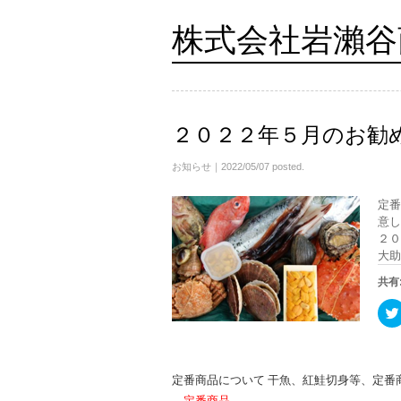
株式会社岩瀨谷
２０２２年５月のお勧
お知らせ
｜2022/05/07 posted.
定番
意し
２０
大助
共有
定番商品について 干魚、紅鮭切身等、定番
定番商品