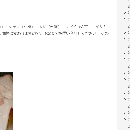
共
ク
有
リ
(新
ッ
し
ク
い
し
ウ
て
ィ
く
内）、シャコ（小樽）、大助（根室）、マゾイ（余市）、イサキ
ン
だ
ド
さ
り価格は変わりますので、下記までお問い合わせください。 その
ウ
い
で
(新
開
し
き
い
ま
ウ
す)
ィ
ン
ド
ウ
で
開
き
ま
す)