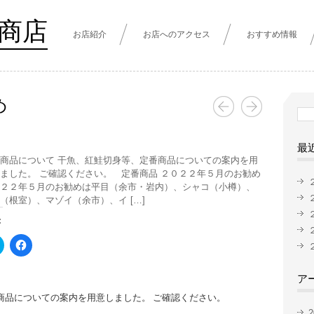
商店
お店紹介
お店へのアクセス
おすすめ情報
め
検
索:
最
商品について 干魚、紅鮭切身等、定番商品についての案内を用
ました。 ご確認ください。 定番商品 ２０２２年５月のお勧め
２２年５月のお勧めは平目（余市・岩内）、シャコ（小樽）、
（根室）、マゾイ（余市）、イ […]
:
ク
Facebook
リ
で
ッ
共
ク
有
ア
し
す
て
る
商品についての案内を用意しました。 ご確認ください。
Twitter
に
で
は