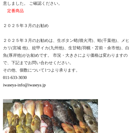
で
は
意しました。 ご確認ください。
共
ク
有
リ
定番商品
(新
ッ
し
ク
い
し
ウ
て
２０２５年３月のお勧め
ィ
く
ン
だ
ド
さ
ウ
い
２０２５年３月のお勧めは、生ボタン蛯(噴火湾)、蛤(千葉他)、メヒ
で
(新
開
し
カリ(宮城 他)、紋甲イカ(九州他)、生甘蛯(羽幌・苫前・余市他)、白
き
い
ま
ウ
魚(厚岸他)がお勧めです。 市況・大きさにより価格は変わりますの
す)
ィ
ン
で、下記までお問い合わせください。
ド
ウ
その他、個数について1つより承ります。
で
開
011-633-3030
き
ま
iwaseya-info@iwaseya.jp
す)