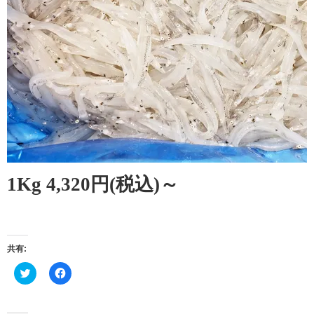
1Kg 4,320円(税込)～
共有:
ク
Facebook
リ
で
ッ
共
ク
有
し
す