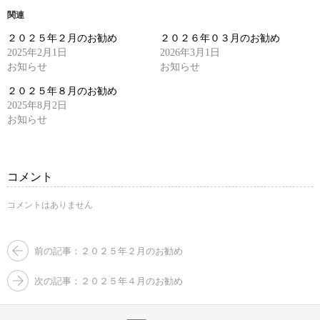
て
る
Twitter
に
関連
で
は
共
ク
２０２５年２月のお勧め
２０２６年０３月のお勧め
有
リ
(新
ッ
2025年2月1日
2026年3月1日
し
ク
お知らせ
い
し
お知らせ
ウ
て
ィ
く
２０２５年８月のお勧め
ン
だ
ド
さ
2025年8月2日
ウ
い
お知らせ
で
(新
開
し
き
い
ま
ウ
す)
ィ
ン
コメント
ド
ウ
で
コメントはありません
開
き
ま
す)
前の記事：２０２５年２月のお勧め
次の記事：２０２５年４月のお勧め