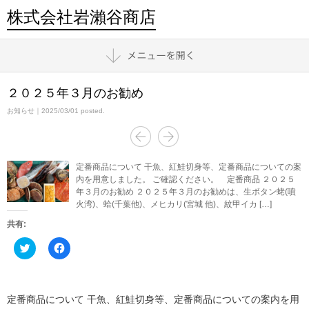
株式会社岩瀨谷商店
２０２５年３月のお勧め
お知らせ
｜2025/03/01 posted.
定番商品について 干魚、紅鮭切身等、定番商品についての案
内を用意しました。 ご確認ください。 定番商品 ２０２５
年３月のお勧め ２０２５年３月のお勧めは、生ボタン蛯(噴
火湾)、蛤(千葉他)、メヒカリ(宮城 他)、紋甲イカ […]
共有:
ク
Facebook
リ
で
ッ
共
ク
有
し
す
て
る
Twitter
に
定番商品について 干魚、紅鮭切身等、定番商品についての案内を用