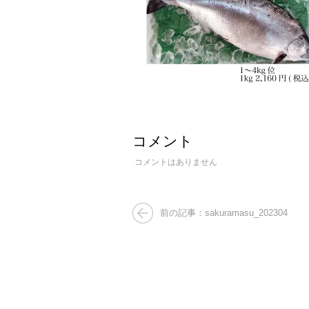
コメント
コメントはありません
前の記事：sakuramasu_202304