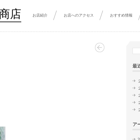
商店
お店紹介
お店へのアクセス
おすすめ情報
検
索:
最
ア