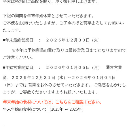
Twitter
に
平素は格別のご高配を賜り、厚く御礼申し上げます。
で
は
共
ク
有
リ
下記の期間を年末年始休業とさせていただきます。
(新
ッ
し
ク
ご不便をお掛けいたしますが、ご了承のほど何卒よろしくお願いい
い
し
ウ
て
たします。
ィ
く
ン
だ
ド
さ
■年末最終営業日 ： ２０２５年１２月３０日（火）
ウ
い
で
(新
開
し
※本年は予約商品の受け取りは最終営業日までとなりますので
き
い
ま
ウ
ご注意ください。
す)
ィ
ン
■年始営業開始日 ： ２０２６年０１月０５日（月） 通常営業
ド
ウ
で
尚、２０２５年１２月３１日（水）～２０２６年０１月０４日
開
き
（日）までは 営業をお休みさせていただきます。 ご迷惑をおかけし
ま
す)
ますが、ご容赦くださいますようお願いいたします。
年末年始の食材については、こちらをご確認ください。
年末年始の食材について（2025年 ～ 2026年）