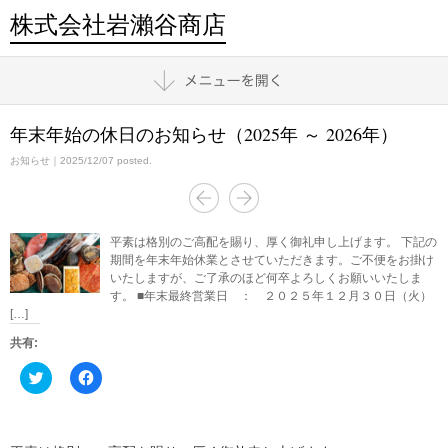
株式会社岩瀨谷商店
年末年始の休日のお知らせ（2025年 ～ 2026年）
お知らせ
｜2025/12/07 posted.
平素は格別のご高配を賜り、厚く御礼申し上げます。 下記の
期間を年末年始休業とさせていただきます。ご不便をお掛け
いたしますが、ご了承のほど何卒よろしくお願いいたしま
す。 ■年末最終営業日 ： ２０２５年１２月３０日（火）
[…]
共有:
ク
Facebook
リ
で
ッ
共
ク
有
し
す
て
る