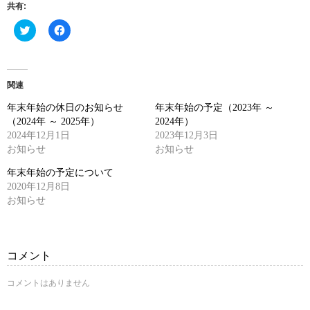
共有:
ク
Facebook
リ
で
ッ
共
ク
有
し
す
て
る
Twitter
に
関連
で
は
共
ク
年末年始の休日のお知らせ
年末年始の予定（2023年 ～
有
リ
(新
ッ
（2024年 ～ 2025年）
2024年）
し
ク
2024年12月1日
い
し
2023年12月3日
ウ
て
お知らせ
お知らせ
ィ
く
ン
だ
ド
さ
年末年始の予定について
ウ
い
2020年12月8日
で
(新
開
し
お知らせ
き
い
ま
ウ
す)
ィ
ン
ド
ウ
コメント
で
開
き
コメントはありません
ま
す)