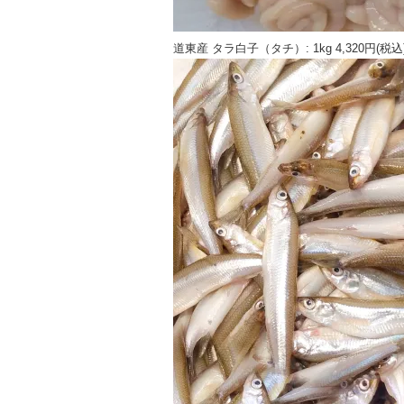
道東産 タラ白子（タチ）: 1kg 4,320円(税込