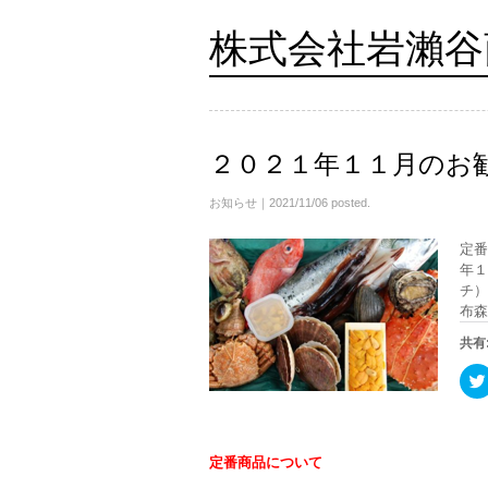
株式会社岩瀨谷
２０２１年１１月のお
お知らせ
｜2021/11/06 posted.
定番
年１
チ）
布森
共有
定番商品について