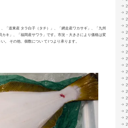
共
ク
有
リ
(新
ッ
し
ク
い
し
ウ
て
ィ
く
ン
だ
、「道東産 タラ白子（タチ）」、「網走産ワカサギ」、「九州
ド
さ
ウ
い
貝カキ」、「福岡産サワラ」です。市況・大きさにより価格は変
で
(新
い。 その他、個数につい て1つより承ります。
開
し
き
い
ま
ウ
す)
ィ
ン
ド
ウ
で
開
き
ま
す)