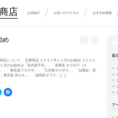
商店
お店紹介
お店へのアクセス
おすすめ情報
勧め
検
索:
最
商品について 定番商品 ２０２１年１１月のお勧め ２０２１
１月のお勧めは「岩内産平目」、「道東産 タラ白子（タ
」、「網走産ワカサギ」、「九州産ホウボウ」、「仙鳳趾・昆
・厚岸産 貝カキ」、「福岡産サワラ」 […]
:
ク
Facebook
リ
で
ッ
共
ク
有
ア
し
す
て
る
Twitter
に
で
は