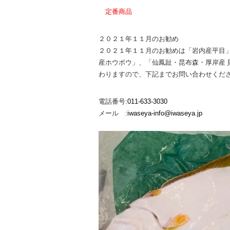
定番商品
２０２１年１１月のお勧め
２０２１年１１月のお勧めは「岩内産平目」
産ホウボウ」、「仙鳳趾・昆布森・厚岸産 
わりますので、下記までお問い合わせくださ
電話番号:
011-633-3030
メール :
iwaseya-info@iwaseya.jp