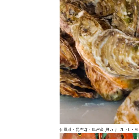
仙鳳趾・昆布森・厚岸産 貝カキ: 2L・L・Mサ