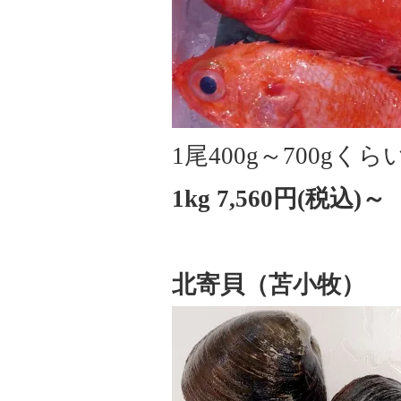
1尾400g～700gくら
1kg 7,560円(税込)～
北寄貝（苫小牧）