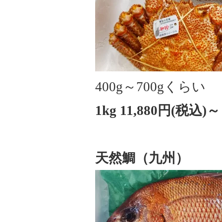
400g～700gくらい
1kg 11,880円(税込)～
天然鯛（九州）