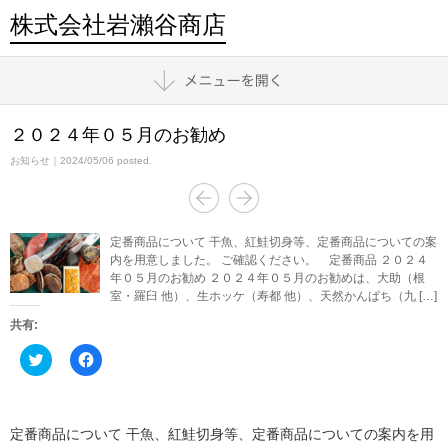
株式会社岩瀨谷商店
２０２４年０５月のお勧め
お知らせ
｜2024/05/06 posted.
定番商品について 干魚、紅鮭切身等、定番商品についての案
内を用意しました。 ご確認ください。 定番商品 ２０２４
年０５月のお勧め ２０２４年０５月のお勧めは、大助（根
室・羅臼 他）、生ホッケ（寿都 他）、天然かんぱち（九 […]
共有:
ク
Facebook
リ
で
ッ
共
ク
有
し
す
て
る
Twitter
に
定番商品について 干魚、紅鮭切身等、定番商品についての案内を用