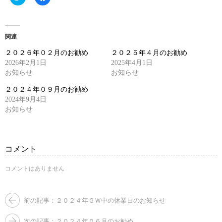
リ
で
ッ
共
ク
有
し
す
て
る
Twitter
に
関連
で
は
共
ク
２０２６年０２月のお勧め
２０２５年４月のお勧め
有
リ
(新
ッ
2026年2月1日
2025年4月1日
し
ク
お知らせ
い
し
お知らせ
ウ
て
ィ
く
２０２４年０９月のお勧め
ン
だ
ド
さ
2024年9月4日
ウ
い
お知らせ
で
(新
開
し
き
い
ま
ウ
す)
ィ
ン
コメント
ド
ウ
で
コメントはありません
開
き
ま
す)
前の記事：２０２４年ＧＷ中の休業日のお知らせ
次の記事：２０２４年０６月のお勧め