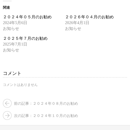
て
る
Twitter
に
関連
で
は
共
ク
２０２４年０５月のお勧め
２０２６年０４月のお勧め
有
リ
(新
ッ
2024年5月6日
2026年4月1日
し
ク
お知らせ
い
し
お知らせ
ウ
て
ィ
く
２０２５年７月のお勧め
ン
だ
ド
さ
2025年7月1日
ウ
い
お知らせ
で
(新
開
し
き
い
ま
ウ
す)
ィ
ン
コメント
ド
ウ
で
コメントはありません
開
き
ま
す)
前の記事：２０２４年０８月のお勧め
次の記事：２０２４年１０月のお勧め