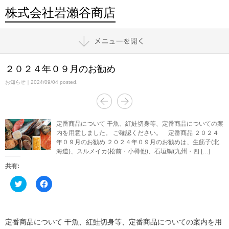
株式会社岩瀨谷商店
２０２４年０９月のお勧め
お知らせ
｜2024/09/04 posted.
定番商品について 干魚、紅鮭切身等、定番商品についての案
内を用意しました。 ご確認ください。 定番商品 ２０２４
年０９月のお勧め ２０２４年０９月のお勧めは、生筋子(北
海道)、スルメイカ(松前・小樽他)、石垣鯛(九州・四 […]
共有:
ク
Facebook
リ
で
ッ
共
ク
有
し
す
て
る
Twitter
に
定番商品について 干魚、紅鮭切身等、定番商品についての案内を用