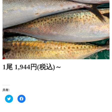
1尾 1,944円(税込)～
共有:
ク
Facebook
リ
で
ッ
共
ク
有
し
す