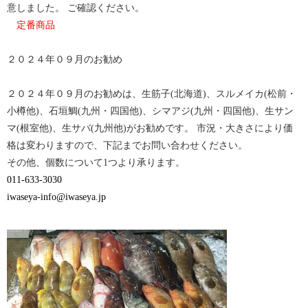
で
は
意しました。 ご確認ください。
共
ク
有
リ
定番商品
(新
ッ
し
ク
い
し
ウ
て
２０２４年０９月のお勧め
ィ
く
ン
だ
ド
さ
ウ
い
２０２４年０９月のお勧めは、生筋子(北海道)、スルメイカ(松前・
で
(新
開
し
小樽他)、石垣鯛(九州・四国他)、シマアジ(九州・四国他)、生サン
き
い
ま
ウ
マ(根室他)、生サバ(九州他)がお勧めです。 市況・大きさにより価
す)
ィ
ン
格は変わりますので、下記までお問い合わせください。
ド
ウ
その他、個数について1つより承ります。
で
開
011-633-3030
き
ま
iwaseya-info@iwaseya.jp
す)