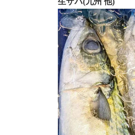
生サバ(九州 他)