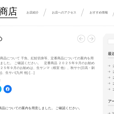
商店
お店紹介
お店へのアクセス
おすすめ情報
め
検
索:
最
商品について 干魚、紅鮭切身等、定番商品についての案内を用
ました。 ご確認ください。 定番商品 ２０２５年９月のお勧め
２５年９月のお勧めは、生サンマ（根室 他）、秋サケ(日高・釧
他)、生サバ(九州 他) […]
:
ク
Facebook
リ
で
ッ
共
ク
有
ア
し
す
て
る
商品についての案内を用意しました。 ご確認ください。
Twitter
に
で
は