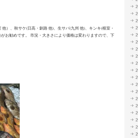
共
ク
有
リ
(新
ッ
し
ク
い
し
ウ
て
ィ
く
）、秋サケ(日高・釧路 他)、生サバ(九州 他)、キンキ(根室・
ン
だ
ド
さ
海道)がお勧めです。 市況・大きさにより価格は変わりますので、下
ウ
い
で
(新
開
し
き
い
ま
ウ
す)
ィ
ン
ド
ウ
で
開
き
ま
す)