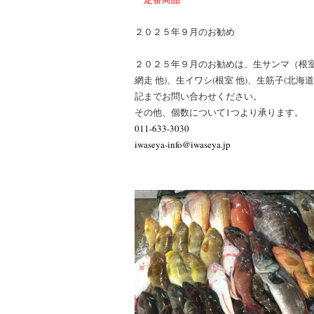
２０２５年９月のお勧め
２０２５年９月のお勧めは、生サンマ（根室 他
網走 他)、生イワシ(根室 他)、生筋子(北
記までお問い合わせください。
その他、個数について1つより承ります。
011-633-3030
iwaseya-info@iwaseya.jp