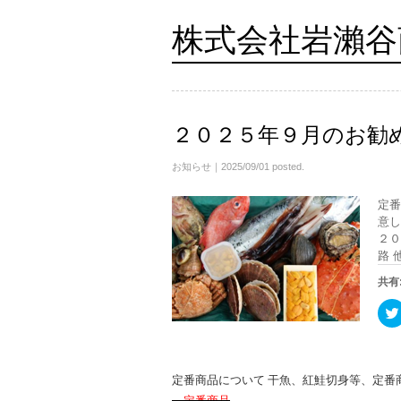
株式会社岩瀨谷
２０２５年９月のお勧
お知らせ
｜2025/09/01 posted.
定番
意し
２０
路 
共有
定番商品について 干魚、紅鮭切身等、定番
定番商品