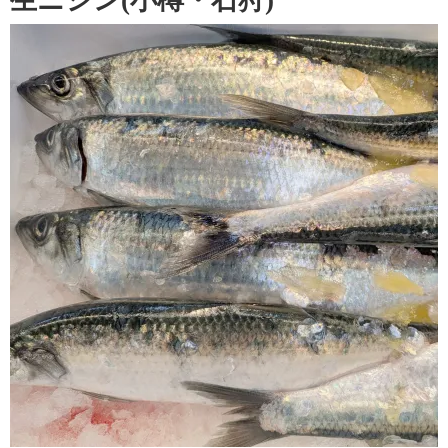
生ニシン(小樽・石狩)