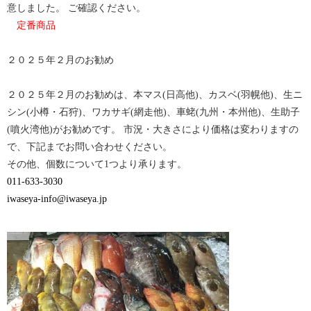
で
は
意しました。 ご確認ください。
共
ク
有
リ
定番商品
(新
ッ
し
ク
い
し
ウ
て
２０２５年２月のお勧め
ィ
く
ン
だ
ド
さ
ウ
い
２０２５年２月のお勧めは、本マス(日高他)、カスベ(羽幌他)、生ニ
で
(新
開
し
シン(小樽・石狩)、ワカサギ(網走他)、車蛯(九州・本州他)、生助子
き
い
ま
ウ
(噴火湾他)がお勧めです。 市況・大きさにより価格は変わりますの
す)
ィ
ン
で、下記までお問い合わせください。
ド
ウ
その他、個数について1つより承ります。
で
開
011-633-3030
き
ま
iwaseya-info@iwaseya.jp
す)