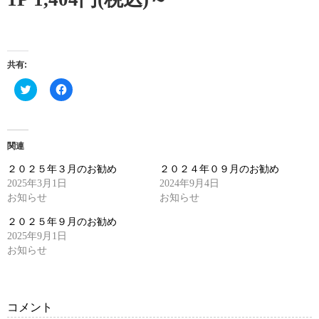
共有:
ク
Facebook
リ
で
ッ
共
ク
有
し
す
て
る
Twitter
に
関連
で
は
共
ク
２０２５年３月のお勧め
２０２４年０９月のお勧め
有
リ
(新
ッ
2025年3月1日
2024年9月4日
し
ク
お知らせ
い
し
お知らせ
ウ
て
ィ
く
２０２５年９月のお勧め
ン
だ
ド
さ
2025年9月1日
ウ
い
お知らせ
で
(新
開
し
き
い
ま
ウ
す)
ィ
ン
コメント
ド