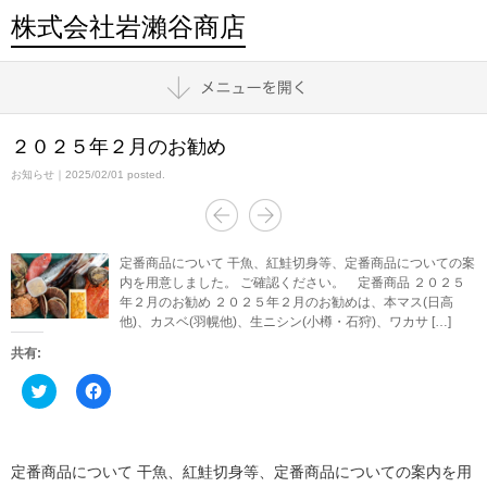
株式会社岩瀨谷商店
２０２５年２月のお勧め
お知らせ
｜2025/02/01 posted.
定番商品について 干魚、紅鮭切身等、定番商品についての案
内を用意しました。 ご確認ください。 定番商品 ２０２５
年２月のお勧め ２０２５年２月のお勧めは、本マス(日高
他)、カスベ(羽幌他)、生ニシン(小樽・石狩)、ワカサ […]
共有:
ク
Facebook
リ
で
ッ
共
ク
有
し
す
て
る
Twitter
に
定番商品について 干魚、紅鮭切身等、定番商品についての案内を用