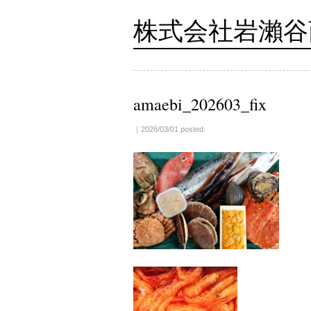
株式会社岩瀨谷
amaebi_202603_fix
｜2026/03/01 posted.