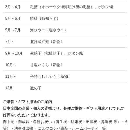
3月～4月
毛蟹（オホーツク海海明け後の毛蟹）、ボタン蛯
5月～6月
時鮭（時知らず）
5月～7月
海水ウニ（塩水ウニ）
7月～
北洋産紅鮭〔新物〕
9月～10月
生筋子（秋鮭筋子）、ボタン蛯
10月～
甘塩いくら〔新物〕
11月～
子持ちししゃも〔新物〕
12月
数の子
ご贈答・ギフト用途のご案内
日本全国の企業・個人の皆様より、各種ご贈答・ギフト用途としてもご
好評をいただいております。
御中元・御歳暮・各種お祝い（誕生祝・結婚祝・出産祝・昇進祝 等）・各
等）・法事引出物・ ゴルフコンペ賞品・ホームパーティ 等