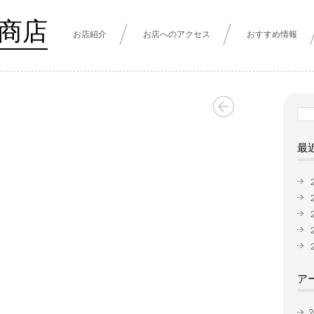
商店
お店紹介
お店へのアクセス
おすすめ情報
検
索:
最
ア