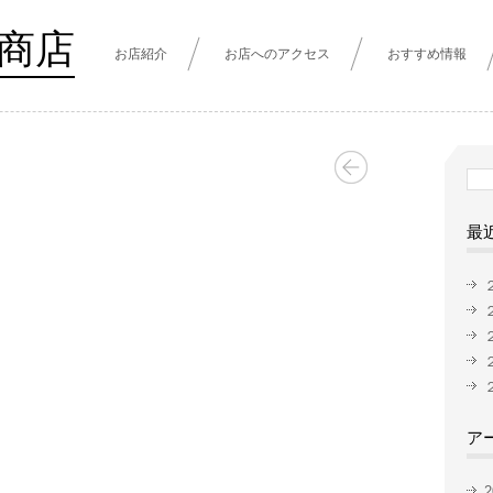
商店
お店紹介
お店へのアクセス
おすすめ情報
検
索:
最
ア